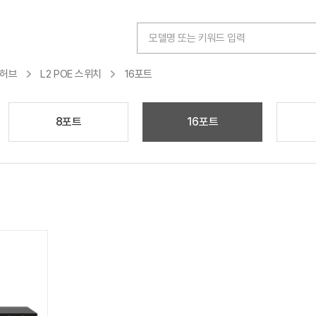
치허브
L2 POE 스위치
16포트
8포트
16포트