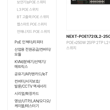
보안기능POE 스위치
L3 POE 스위치
BT 고출력 POE 스위치
웹스마트 POE 스위치
언매니지드 POE 스위치
NEXT-POE1720L2-25
PoE 인젝터/리피터
POE+250W 2SFP 2TP L
스위치
산업용 전원공급/컨버터/
모듈
KVM/분배기/선택기/
매트릭스
공유기/AP/랜카드/IoT
컨버터/서지보호/
발룬/CCTV 액세서리
시리얼/확장카드
영상/UTP/LAN/오디오/
케이블/테스터기