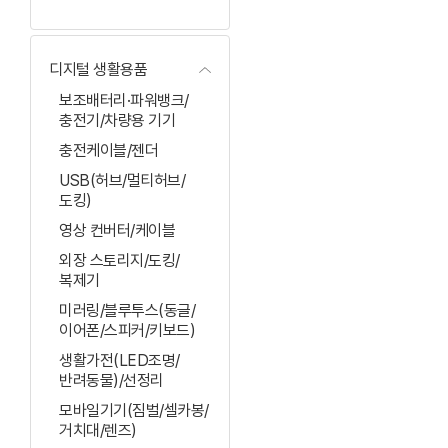
디지털 생활용품
보조배터리·파워뱅크/
충전기/차량용 기기
충전케이블/젠더
USB(허브/멀티허브/
도킹)
영상 컨버터/케이블
외장 스토리지/도킹/
복제기
미러링/블루투스(동글/
이어폰/스피커/키보드)
생활가전(LED조명/
반려동물)/선정리
모바일기기(짐벌/셀카봉/
거치대/렌즈)