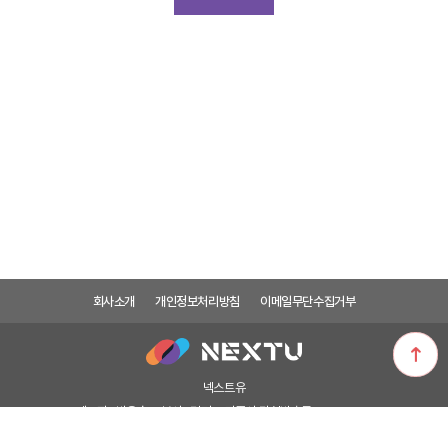
회사소개
개인정보처리방침
이메일무단수집거부
넥스트유
대표자 : 박은숙
본사 : 경기도 파주시 탄현방촌로 1132-37
제 1물류센터 : 서울시 용산구 새창로 45길 64 이지넷빌딩