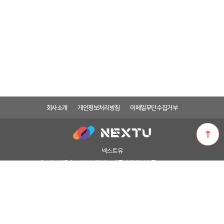
회사소개
개인정보처리방침
이메일무단수집거부
넥스트유
대표자 : 박은숙
본사 : 경기도 파주시 탄현방촌로 1132-37
제 1물류센터 : 서울시 용산구 새창로 45길 64 이지넷빌딩
A/S 및 기술지원 : 02-715-0372
전화상담 시간은 평일 10:00 ~ 17:00(점심시간 : 13:00 ~ 14:00) 토요일 및 공휴일
제외
개인정보관리책임자 : 박창범 design@ez-net.co.kr(제휴, 상담문의 불가)