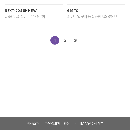
NEXT-204UH NEW
665TC
USB 2.0 4포트 무전원 허브
4포트 알루미늄 C타입 USB허브
1
2
회사소개
개인정보처리방침
이메일무단수집거부